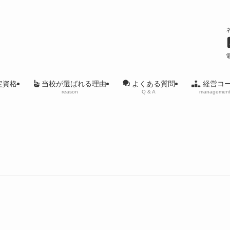
ル
定資格
当校が選ばれる理由
経営コ
よくある質問
reason
managemen
Q & A