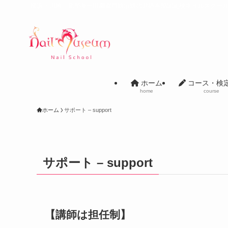
「横浜・川崎」北部唯一田園都市線沿線のJNA本部認定校ネイルスクー
ホーム
コース・検
home
course
ホーム
サポート – support
サポート – support
【講師は担任制】