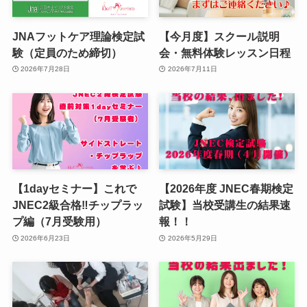
JNAフットケア理論検定試
【今月度】スクール説明
験（定員のため締切）
会・無料体験レッスン日程
2026年7月28日
2026年7月11日
【1dayセミナー】これで
【2026年度 JNEC春期検定
JNEC2級合格‼︎チップラッ
試験】当校受講生の結果速
プ編（7月受験用）
報！！
2026年6月23日
2026年5月29日