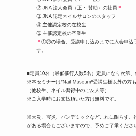
② JNA 法人会員（正・ 賛助）の社員
＊
③ JNA 認定ネイルサロンのスタッフ
④ 主催認定校の在校生
⑤ 主催認定校の卒業生
＊
①②の場合、受講申し込みまでに入会申込
す。
■定員10名（最低催行人数5名）定員になり次第
※本セミナーは*Nail Museum*受講生様以外
（他校生、ネイル習得中のご友人等）
※ご入学時にお支払頂いた方は無料です。
※天災、震災、パンデミックなどこれに限らず、
がある場合もございますので、予めご了承くださ