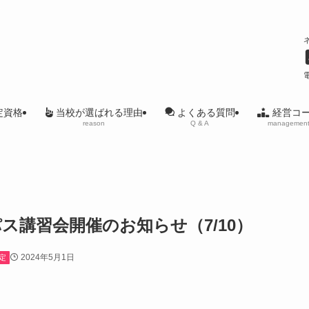
ル
定資格
当校が選ばれる理由
経営コ
よくある質問
reason
managemen
Q & A
ス講習会開催のお知らせ（7/10）
2024年5月1日
定