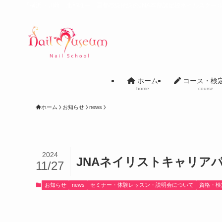
「横浜・川崎」北部唯一田園都市線沿線のJNA本部認定校ネイルスクー
ホーム
コース・検
home
course
ホーム
お知らせ
news
2024
JNAネイリストキャリアパ
11/27
お知らせ
news
セミナー・体験レッスン・説明会について
資格・検