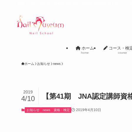
「横浜・川崎」北部唯一田園都市線沿線のJNA本部認定校ネイルスクー
ホーム
コース・検
home
course
ホーム
お知らせ
news
2019
【第41期 JNA認定講師
4/10
2019年4月10日
お知らせ
news
資格・検定