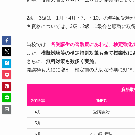
2級、3級は、1月・4月・7月・10月の年4回受
各資格については、3級→2級→1級合と順番に取
当校では、
各受講生の習熟度にあわせ、検定強化
また、
模擬試験等の検定特別対策も全て授業数に
さらに、
無料対策も数多く実施
。
開講枠も大幅に増え、検定前の大切な時期に効率
資格取
2019年
JNEC
4月
受講開始
5月
↓
6月
2・3級 受験