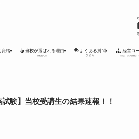
ル
定資格
当校が選ばれる理由
経営コ
よくある質問
reason
managemen
Q & A
資格試験】当校受講生の結果速報！！