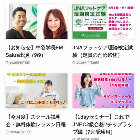
【お知らせ】中谷学長FM
JNAフットケア理論検定試
Salus出演（9/9）
験（定員のため締切）
2026年8月8日
2026年7月28日
【今月度】スクール説明
【1dayセミナー】これで
会・無料体験レッスン日程
JNEC2級合格‼︎チップラッ
プ編（7月受験用）
2026年7月11日
2026年6月23日