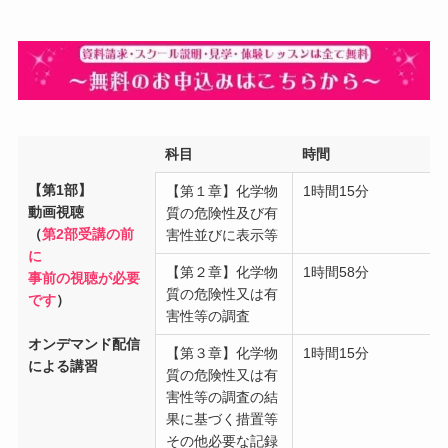
科目
時間
【第1部】
【第１章】化学物
1時間15分
動画視聴
質の危険性及び有
（
第2部受講の前
害性並びに表示等
に
【第２章】化学物
1時間58分
事前の視聴が必要
質の危険性又は有
です
）
害性等の調査
オンデマンド配信
【第３章】化学物
1時間15分
による講習
質の危険性又は有
害性等の調査の結
果に基づく措置等
その他必要な記録