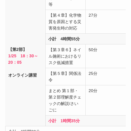
等
【第４章】化学物
27分
質を原因とする災
害発生時の対応
小計 4時間55分
【第2部】
【第３章６】ネイ
50分
1/25 18：30～
ル施術におけるリ
20：05
スク低減措置
【第５章】関係法
25分
オンライン講習
令
まとめ 第１部・
20分
第２部理解度チェ
ックの解説/さい
ごに
小計 1時間35分